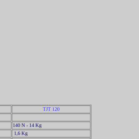
TJT 120
140 N - 14 Kg
1,6 Kg