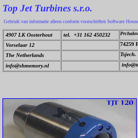
Top Jet Turbines s.r.o.
Gebruik van informatie alleen conform voorschriften Software Hous
Prchalov
4907 LK Oosterhout
tel. +31 162 450232
74259 
Vorselaar 12
Tsjech. 
The Netherlands
info@to
info@shmemory.nl