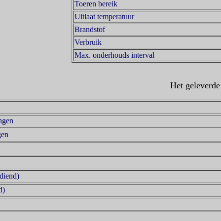
Toeren bereik
Uitlaat temperatuur
Brandstof
Verbruik
Max. onderhouds interval
Het geleverde
ingen
gen
ediend)
d)