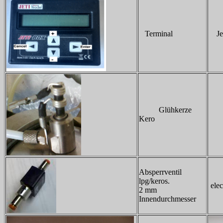
Terminal
Jet
Glühkerze
1
Kero
Absperrventil
lpg/keros.
elec
2 mm
Innendurchmesser