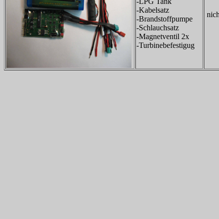
-LPG Tank
-Kabelsatz
nic
-Brandstoffpumpe
-Schlauchsatz
-Magnetventil 2x
-Turbinebefestigug