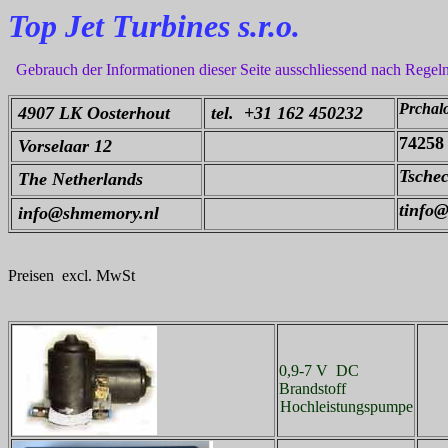
Top Jet Turbines s.r.o.
Gebrauch der Informationen dieser Seite ausschliessend nach Regeln
Prchal
4907 LK Oosterhout
tel. +31 162 450232
74258
Vorselaar 12
Tschec
The Netherlands
tinfo@
info@shmemory.nl
Preisen excl. MwSt
0,9-7 V DC
Brandstoff
Hochleistungspumpe